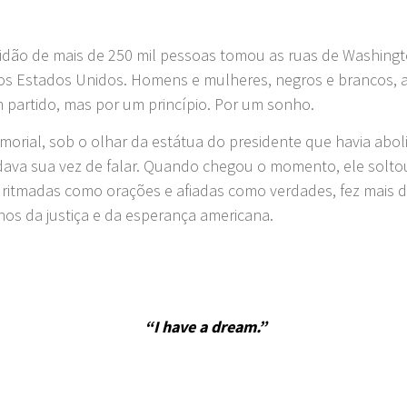
dão de mais de 250 mil pessoas tomou as ruas de Washingto
ão nos Estados Unidos. Homens e mulheres, negros e brancos,
partido, mas por um princípio. Por um sonho.
orial, sob o olhar da estátua do presidente que havia abol
dava sua vez de falar. Quando chegou o momento, ele soltou
s ritmadas como orações e afiadas como verdades, fez mais 
nos da justiça e da esperança americana.
“I have a dream.”