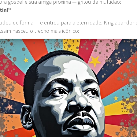
ra gospel e sua amiga próxima — gritou da multidão:
tin!”
mudou de forma — e entrou para a eternidade. King abandonou
Assim nasceu o trecho mais icônico: