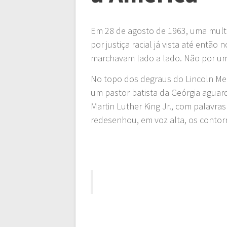
Em 28 de agosto de 1963, uma multi
por justiça racial já vista até ent
marchavam lado a lado. Não por um 
No topo dos degraus do Lincoln Mem
um pastor batista da Geórgia aguar
Martin Luther King Jr., com palavra
redesenhou, em voz alta, os contor