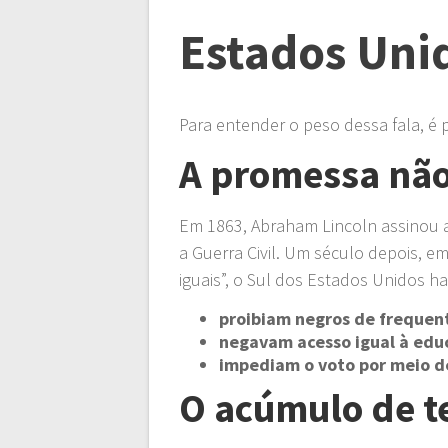
Estados Uni
Para entender o peso dessa fala, é p
A promessa nã
Em 1863, Abraham Lincoln assinou 
a Guerra Civil. Um século depois, em
iguais”, o Sul dos Estados Unidos ha
proibiam negros de frequen
negavam acesso igual à edu
impediam o voto por meio de
O acúmulo de t