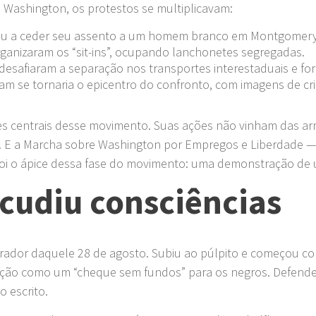
 Washington, os protestos se multiplicavam:
ou a ceder seu assento a um homem branco em Montgomery, 
ganizaram os “sit-ins”, ocupando lanchonetes segregadas.
desafiaram a separação nos transportes interestaduais e f
am se tornaria o epicentro do confronto, com imagens de cr
.
es centrais desse movimento. Suas ações não vinham das arm
stã. E a Marcha sobre Washington por Empregos e Liberdade —
foi o ápice dessa fase do movimento: uma demonstração de 
acudiu consciências
 orador daquele 28 de agosto. Subiu ao púlpito e começou c
ição como um “cheque sem fundos” para os negros. Defendeu
to escrito.