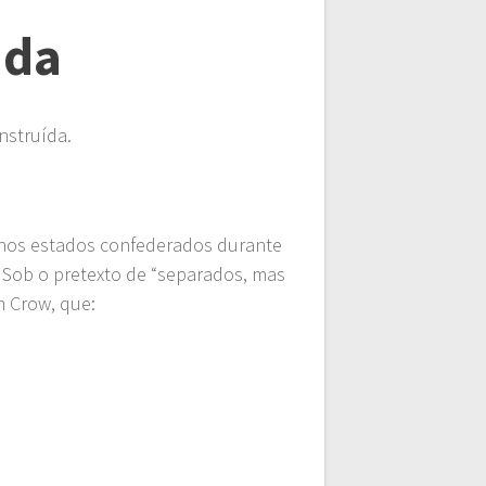
ida
nstruída.
 nos estados confederados durante
l. Sob o pretexto de “separados, mas
im Crow, que: